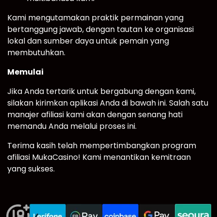
Kami mengutamakan praktik permainan yang
bertanggung jawab, dengan tautan ke organisasi
lokal dan sumber daya untuk pemain yang
membutuhkan.
Memulai
Jika Anda tertarik untuk bergabung dengan kami,
silakan kirimkan aplikasi Anda di bawah ini. Salah satu
manajer afiliasi kami akan dengan senang hati
memandu Anda melalui proses ini.
Terima kasih telah mempertimbangkan program
afiliasi MukaCasino! Kami menantikan kemitraan
yang sukses.