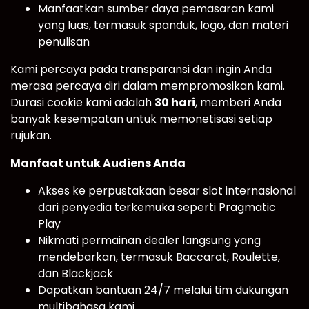
Manfaatkan sumber daya pemasaran kami
yang luas, termasuk spanduk, logo, dan materi
penulisan
Kami percaya pada transparansi dan ingin Anda
merasa percaya diri dalam mempromosikan kami.
Durasi cookie kami adalah
30 hari
, memberi Anda
banyak kesempatan untuk memonetisasi setiap
rujukan.
Manfaat untuk Audiens Anda
Akses ke perpustakaan besar slot internasional
dari penyedia terkemuka seperti Pragmatic
Play
Nikmati permainan dealer langsung yang
mendebarkan, termasuk Baccarat, Roulette,
dan Blackjack
Dapatkan bantuan 24/7 melalui tim dukungan
multibahasa kami